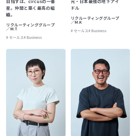
目指すは、circusの一番
元・日本最強の地下アイ
星。仲間と築く最高の組
ドル
織。
リクルーティンググループ
／M.K
リクルーティンググループ
／M.T
セールス
Business
セールス
Business