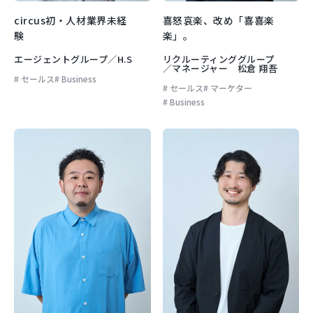
circus初・人材業界未経
喜怒哀楽、改め「喜喜楽
験
楽」。
エージェントグループ／H.S
リクルーティンググループ
／マネージャー 松倉 翔吾
セールス
Business
セールス
マーケター
Business