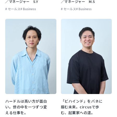
／マネージャー S.Y
／マネージャー M.S
セールス
Business
セールス
Business
ハードルは高い方が面白
「ビハインド」をバネに
い。世の中を一つずつ変
掴む未来。circusで歩
える仕事を。
む、起業家への道。