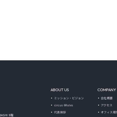
ABOUT US
COMPANY
ミッション・ビジョン
会社概要
circus 6Rules
アクセス
代表挨拶
オフィス環
BASHI 9階