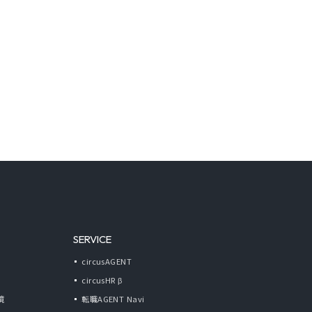
SERVICE
circusAGENT
circusHR β
境
転職AGENT Navi