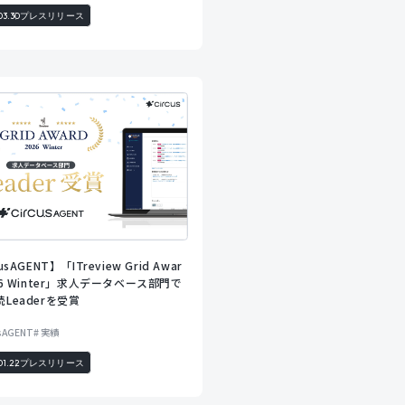
03.30
プレスリリース
usAGENT】「ITreview Grid Awar
026 Winter」求人データベース部門で
続Leaderを受賞
usAGENT
実績
01.22
プレスリリース