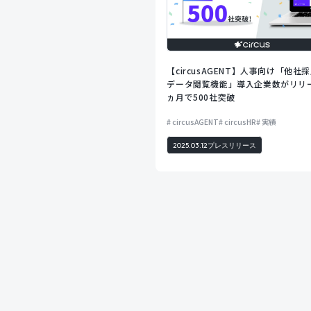
【circusAGENT】人事向け「他社
データ閲覧機能」導入企業数がリリ
ヵ月で500社突破
circusAGENT
circusHR
実績
2025.03.12
プレスリリース