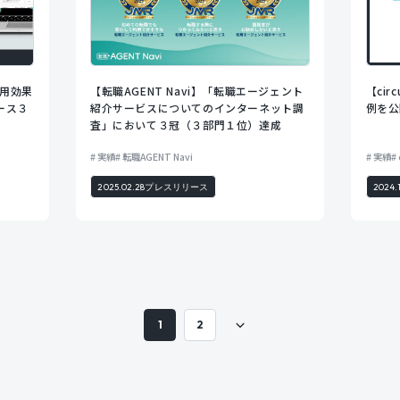
採用効果
【転職AGENT Navi】「転職エージェント
【ci
ース３
紹介サービスについてのインターネット調
例を公
査」において３冠（３部門１位）達成
実績
転職AGENT Navi
実績
2025.02.28
プレスリリース
2024.
1
2