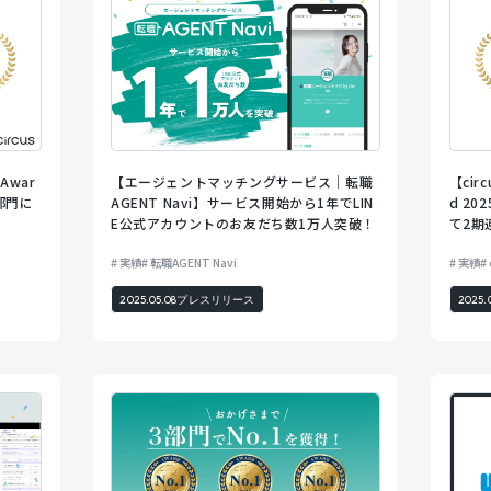
 Awar
【circ
【エージェントマッチングサービス｜転職
ス部門に
d 2
AGENT Navi】サービス開始から1年でLIN
て2期
E公式アカウントのお友だち数1万人突破！
実績
転職AGENT Navi
実績
2025.05.08
プレスリリース
2025.