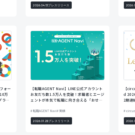
2026.04.15
プレスリリース
2026.
【circ
トフォー
【転職AGENT Navi】LINE公式アカウント
d 2
10万
お友だち数1.5万人を突破！求職者とエージ
2期連
グラフ
ェントが本気で転職に向き合える「おせっ
かい」な有人マッチング
転職AGENT Navi
実績
circ
2026.01.28
プレスリリース
2026.