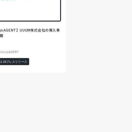
rcusAGENT】UUUM株式会社の導入事
開
circusAGENT
12.25
プレスリリース