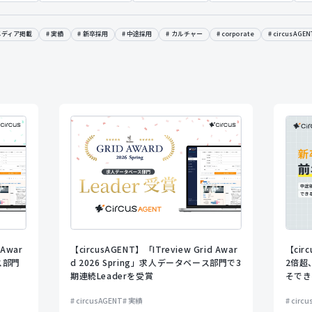
メディア掲載
実績
新卒採用
中途採用
カルチャー
corporate
circusAGEN
 Awar
【circusAGENT】「ITreview Grid Awar
【ci
ス部門
d 2026 Spring」求人データベース部門で3
2倍超
期連続Leaderを受賞
そでき
circusAGENT
実績
circ