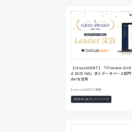
【circusAGENT】「ITreview Grid
d 2025 Fall」求人データベース部門
derを受賞
circusAGENT
実績
2025.10.24
プレスリリース