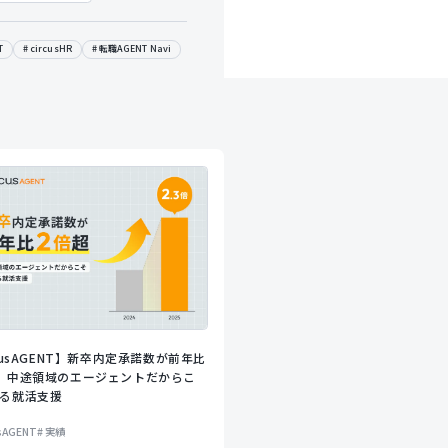
T
circusHR
転職AGENT Navi
rcusAGENT】新卒内定承諾数が前年比
、中途領域のエージェントだからこ
る就活支援
usAGENT
実績