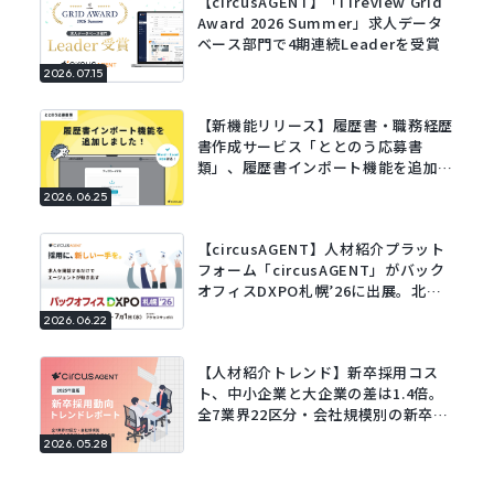
【circusAGENT】「ITreview Grid
Award 2026 Summer」求人データ
ベース部門で4期連続Leaderを受賞
2026.07.15
【新機能リリース】履歴書・職務経歴
書作成サービス「ととのう応募書
類」、履歴書インポート機能を追加。
既存の履歴書をアップロードするだけ
2026.06.25
でフォームに自動で入力。
【circusAGENT】人材紹介プラット
フォーム「circusAGENT」がバック
オフィスDXPO札幌’26に出展。北海
道エリアの採用DXを支援。
2026.06.22
【人材紹介トレンド】新卒採用コス
ト、中小企業と大企業の差は1.4倍。
全7業界22区分・会社規模別の新卒採
用動向レポートを公開。
2026.05.28