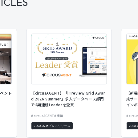
ICLES
イベント
【circusAGENT】「ITreview Grid Awar
【新機
d 2026 Summer」求人データベース部門
成サー
で4期連続Leaderを受賞
インポ
ップロ
circusAGENT
実績
circu
力。
2026.07.15
プレスリリース
2026.