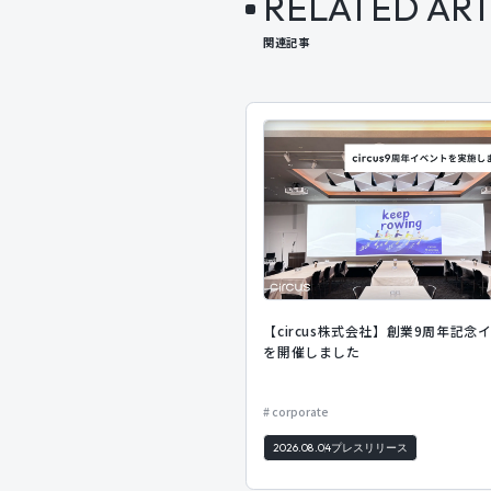
RELATED ART
関連記事
【circus株式会社】創業9周年記念
を開催しました
corporate
2026.08.04
プレスリリース