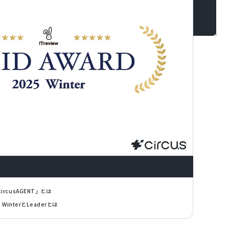
rcusAGENT」とは
25 WinterとLeaderとは