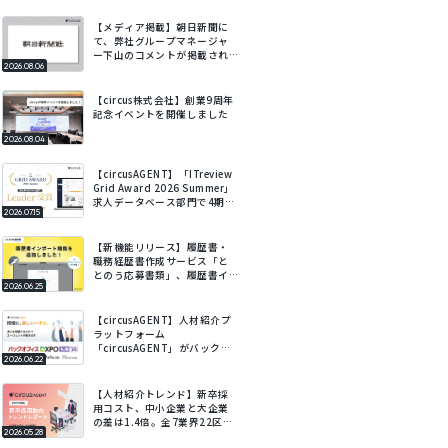
【メディア掲載】朝日新聞に
て、弊社グループマネージャ
ー下山のコメントが掲載され
2026.08.06
ました
【circus株式会社】創業9周年
記念イベントを開催しました
2026.08.04
【circusAGENT】「ITreview
Grid Award 2026 Summer」
求人データベース部門で4期連
2026.07.15
続Leaderを受賞
【新機能リリース】履歴書・
職務経歴書作成サービス「と
とのう応募書類」、履歴書イ
2026.06.25
ンポート機能を追加。既存の
履歴書をアップロードするだ
けでフォームに自動で入力。
【circusAGENT】人材紹介プ
ラットフォーム
「circusAGENT」がバックオ
2026.06.22
フィスDXPO札幌’26に出展。
北海道エリアの採用DXを支
援。
【人材紹介トレンド】新卒採
用コスト、中小企業と大企業
の差は1.4倍。全7業界22区
2026.05.28
分・会社規模別の新卒採用動