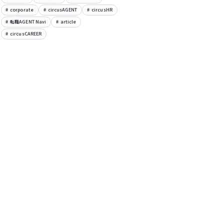
corporate
circusAGENT
circusHR
転職AGENT Navi
article
circusCAREER