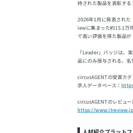
持された製品を表彰する
2026年1月に発表された「ITr
iewに集まった約15.
で高い評価を得た製品が「
「Leader」バッジは
品にのみ授与される、名
circusAGENTの受賞カ
求人データベース：
http
circusAGENTのレ
https://www.itreview.j
人材紹介プラットフォ