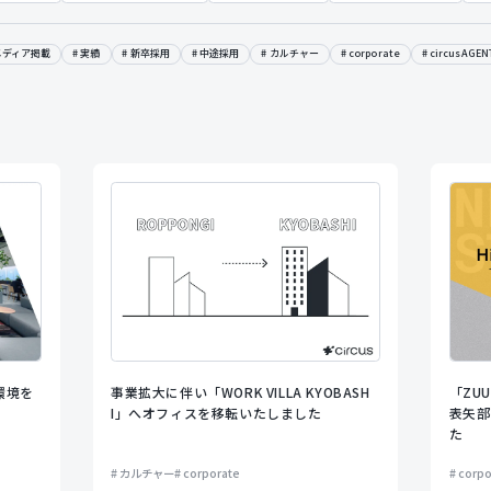
メディア掲載
実績
新卒採用
中途採用
カルチャー
corporate
circusAGEN
環境を
事業拡大に伴い「WORK VILLA KYOBASH
「ZUU
I」へオフィスを移転いたしました
表矢部
た
カルチャー
corporate
corpo