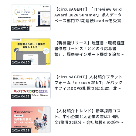
【circusAGENT】「ITreview Grid
Award 2026 Summer」求人データ
ベース部門で4期連続Leaderを受賞
2026.07.15
【新機能リリース】履歴書・職務経歴
書作成サービス「ととのう応募書
類」、履歴書インポート機能を追加。
既存の履歴書をアップロードするだけ
2026.06.25
でフォームに自動で入力。
【circusAGENT】人材紹介プラット
フォーム「circusAGENT」がバック
オフィスDXPO札幌’26に出展。北海
道エリアの採用DXを支援。
2026.06.22
【人材紹介トレンド】新卒採用コス
ト、中小企業と大企業の差は1.4倍。
全7業界22区分・会社規模別の新卒採
用動向レポートを公開。
2026.05.28