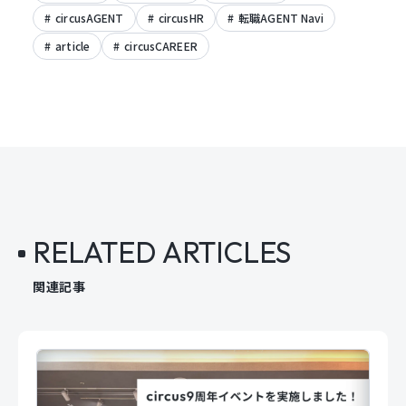
circusAGENT
circusHR
転職AGENT Navi
article
circusCAREER
RELATED ARTICLES
関連記事