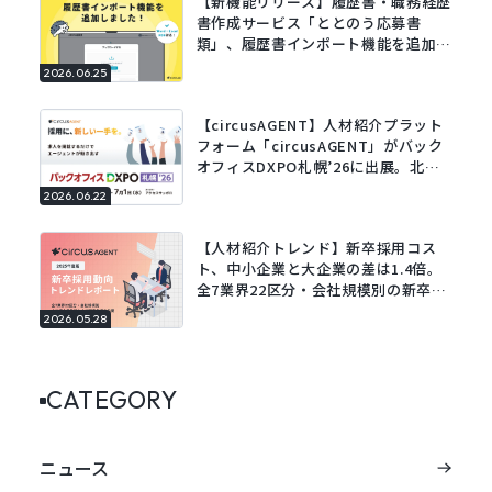
【新機能リリース】履歴書・職務経歴
書作成サービス「ととのう応募書
類」、履歴書インポート機能を追加。
既存の履歴書をアップロードするだけ
2026.06.25
でフォームに自動で入力。
【circusAGENT】人材紹介プラット
フォーム「circusAGENT」がバック
オフィスDXPO札幌’26に出展。北海
道エリアの採用DXを支援。
2026.06.22
【人材紹介トレンド】新卒採用コス
ト、中小企業と大企業の差は1.4倍。
全7業界22区分・会社規模別の新卒採
用動向レポートを公開。
2026.05.28
CATEGORY
ニュース