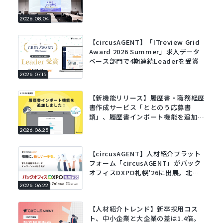
2026.08.04
【circusAGENT】「ITreview Grid
Award 2026 Summer」求人データ
ベース部門で4期連続Leaderを受賞
2026.07.15
【新機能リリース】履歴書・職務経歴
書作成サービス「ととのう応募書
類」、履歴書インポート機能を追加。
既存の履歴書をアップロードするだけ
2026.06.25
でフォームに自動で入力。
【circusAGENT】人材紹介プラット
フォーム「circusAGENT」がバック
オフィスDXPO札幌’26に出展。北海
道エリアの採用DXを支援。
2026.06.22
【人材紹介トレンド】新卒採用コス
ト、中小企業と大企業の差は1.4倍。