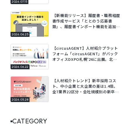
2026.07.15
【新機能リリース】履歴書・職務経歴
書作成サービス「ととのう応募書
類」、履歴書インポート機能を追加。
既存の履歴書をアップロードするだけ
2026.06.25
でフォームに自動で入力。
【circusAGENT】人材紹介プラット
フォーム「circusAGENT」がバック
オフィスDXPO札幌’26に出展。北海
道エリアの採用DXを支援。
2026.06.22
【人材紹介トレンド】新卒採用コス
ト、中小企業と大企業の差は1.4倍。
全7業界22区分・会社規模別の新卒採
用動向レポートを公開。
2026.05.28
CATEGORY