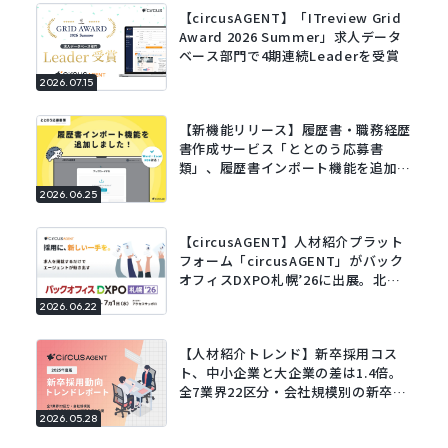
【circusAGENT】「ITreview Grid
Award 2026 Summer」求人データ
ベース部門で4期連続Leaderを受賞
2026.07.15
【新機能リリース】履歴書・職務経歴
書作成サービス「ととのう応募書
類」、履歴書インポート機能を追加。
既存の履歴書をアップロードするだけ
2026.06.25
でフォームに自動で入力。
【circusAGENT】人材紹介プラット
フォーム「circusAGENT」がバック
オフィスDXPO札幌’26に出展。北海
道エリアの採用DXを支援。
2026.06.22
【人材紹介トレンド】新卒採用コス
ト、中小企業と大企業の差は1.4倍。
全7業界22区分・会社規模別の新卒採
用動向レポートを公開。
2026.05.28