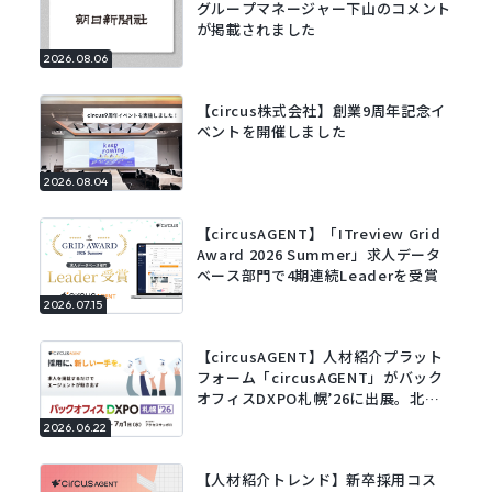
グループマネージャー下山のコメント
が掲載されました
2026.08.06
【circus株式会社】創業9周年記念イ
ベントを開催しました
2026.08.04
【circusAGENT】「ITreview Grid
Award 2026 Summer」求人データ
ベース部門で4期連続Leaderを受賞
2026.07.15
【circusAGENT】人材紹介プラット
フォーム「circusAGENT」がバック
オフィスDXPO札幌’26に出展。北海
道エリアの採用DXを支援。
2026.06.22
【人材紹介トレンド】新卒採用コス