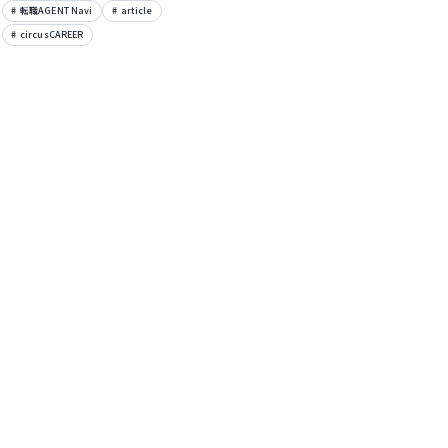
転職AGENT Navi
article
circusCAREER