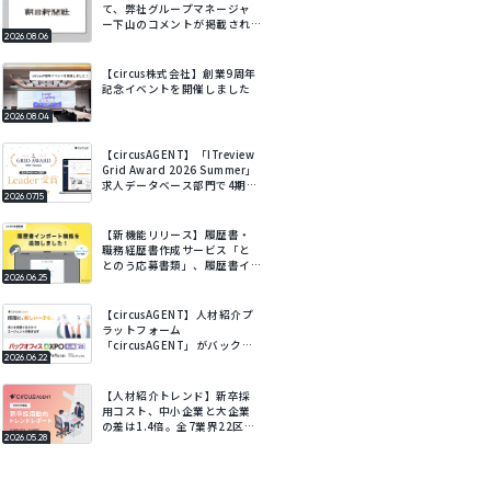
て、弊社グループマネージャ
ー下山のコメントが掲載され
2026.08.06
ました
【circus株式会社】創業9周年
記念イベントを開催しました
2026.08.04
【circusAGENT】「ITreview
Grid Award 2026 Summer」
求人データベース部門で4期連
2026.07.15
続Leaderを受賞
【新機能リリース】履歴書・
職務経歴書作成サービス「と
とのう応募書類」、履歴書イ
2026.06.25
ンポート機能を追加。既存の
履歴書をアップロードするだ
けでフォームに自動で入力。
【circusAGENT】人材紹介プ
ラットフォーム
「circusAGENT」がバックオ
2026.06.22
フィスDXPO札幌’26に出展。
北海道エリアの採用DXを支
援。
【人材紹介トレンド】新卒採
用コスト、中小企業と大企業
の差は1.4倍。全7業界22区
2026.05.28
分・会社規模別の新卒採用動
向レポートを公開。