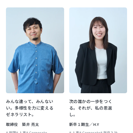
みんな違って、みんない
次の誰かの一歩をつく
い。多様性を力に変える
る。それが、私の恩返
ゼネラリスト。
し。
取締役 築井 亮太
新卒１期生／H.Y
管理
人事
Corporate
人事
Corporate
新卒入社