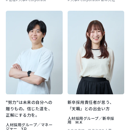
"努力"は未来の自分への
新卒採用責任者が思う、
贈りもの。信じた道を、
「天職」との出会い方
正解にする力を。
人材採用グループ／新卒採
用 M.K
人材採用グループ／マネー
ジャー Y.D