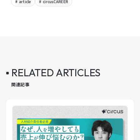
article
circusCAREER
RELATED ARTICLES
関連記事