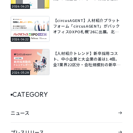
既存の履歴書をアップロードするだけ
2026.06.25
でフォームに自動で入力。
【circusAGENT】人材紹介プラット
フォーム「circusAGENT」がバック
オフィスDXPO札幌’26に出展。北海
道エリアの採用DXを支援。
2026.06.22
【人材紹介トレンド】新卒採用コス
ト、中小企業と大企業の差は1.4倍。
全7業界22区分・会社規模別の新卒採
用動向レポートを公開。
2026.05.28
CATEGORY
ニュース
プレスリリース