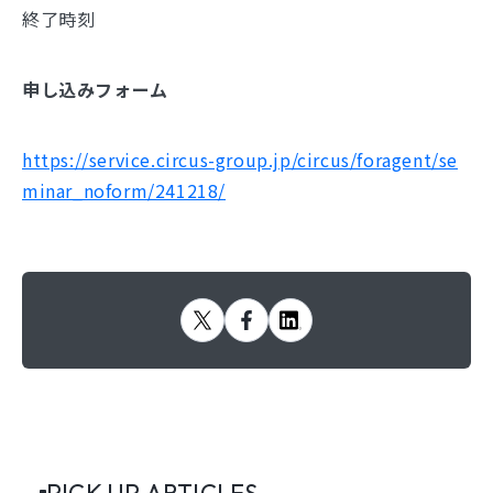
終了時刻
申し込みフォーム
https://service.circus-group.jp/circus/foragent/se
minar_noform/241218/
PICK UP ARTICLES