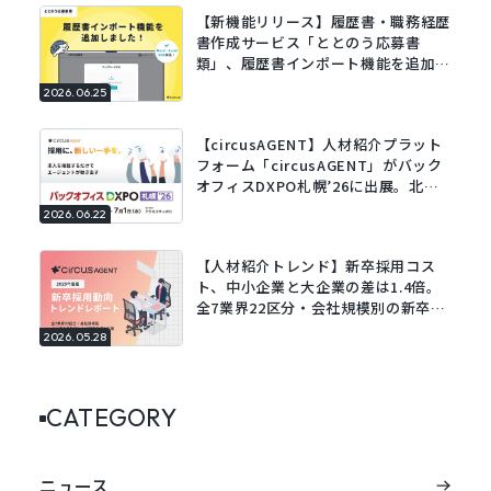
【新機能リリース】履歴書・職務経歴
書作成サービス「ととのう応募書
類」、履歴書インポート機能を追加。
既存の履歴書をアップロードするだけ
2026.06.25
でフォームに自動で入力。
【circusAGENT】人材紹介プラット
フォーム「circusAGENT」がバック
オフィスDXPO札幌’26に出展。北海
道エリアの採用DXを支援。
2026.06.22
【人材紹介トレンド】新卒採用コス
ト、中小企業と大企業の差は1.4倍。
全7業界22区分・会社規模別の新卒採
用動向レポートを公開。
2026.05.28
CATEGORY
ニュース