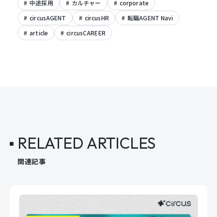
中途採用
カルチャー
corporate
circusAGENT
circusHR
転職AGENT Navi
article
circusCAREER
RELATED ARTICLES
関連記事