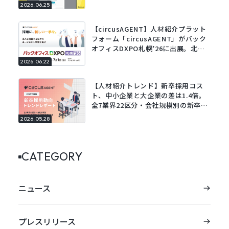
既存の履歴書をアップロードするだけ
2026.06.25
でフォームに自動で入力。
【circusAGENT】人材紹介プラット
フォーム「circusAGENT」がバック
オフィスDXPO札幌’26に出展。北海
道エリアの採用DXを支援。
2026.06.22
【人材紹介トレンド】新卒採用コス
ト、中小企業と大企業の差は1.4倍。
全7業界22区分・会社規模別の新卒採
用動向レポートを公開。
2026.05.28
CATEGORY
ニュース
プレスリリース