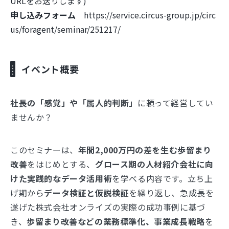
URLをお送りします)
申し込みフォーム
https://service.circus-group.jp/circ
us/foragent/seminar/251217/
イベント概要
社長の「感覚」や「属人的判断」
に頼って経営してい
ませんか？
このセミナーは、
年間2,000万円の差を生む歩留まり
改善
をはじめとする、
グロース期の人材紹介会社に向
けた実践的なデータ活用術
を学べる内容です。立ち上
げ期から
データ検証と仮説検証
を繰り返し、急成長を
遂げた株式会社オンライズの実際の成功事例に基づ
き、
歩留まり改善などの業務標準化、事業成長戦略
を