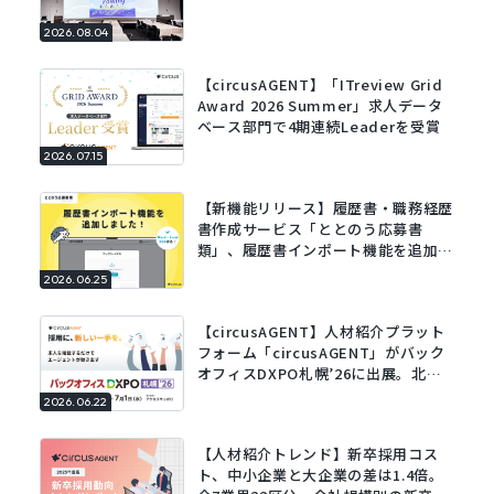
2026.08.04
【circusAGENT】「ITreview Grid
Award 2026 Summer」求人データ
ベース部門で4期連続Leaderを受賞
2026.07.15
【新機能リリース】履歴書・職務経歴
書作成サービス「ととのう応募書
類」、履歴書インポート機能を追加。
既存の履歴書をアップロードするだけ
2026.06.25
でフォームに自動で入力。
【circusAGENT】人材紹介プラット
フォーム「circusAGENT」がバック
オフィスDXPO札幌’26に出展。北海
道エリアの採用DXを支援。
2026.06.22
【人材紹介トレンド】新卒採用コス
ト、中小企業と大企業の差は1.4倍。