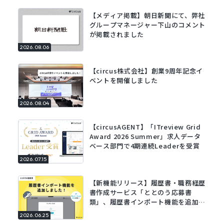
【メディア掲載】朝日新聞にて、弊社
グループマネージャー下山のコメント
が掲載されました
2026.08.06
【circus株式会社】創業9周年記念イ
ベントを開催しました
2026.08.04
【circusAGENT】「ITreview Grid
Award 2026 Summer」求人データ
ベース部門で4期連続Leaderを受賞
2026.07.15
【新機能リリース】履歴書・職務経歴
書作成サービス「ととのう応募書
類」、履歴書インポート機能を追加。
既存の履歴書をアップロードするだけ
2026.06.25
でフォームに自動で入力。