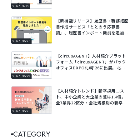
2026.07.15
【新機能リリース】履歴書・職務経歴
書作成サービス「ととのう応募書
類」、履歴書インポート機能を追加。
既存の履歴書をアップロードするだけ
2026.06.25
でフォームに自動で入力。
【circusAGENT】人材紹介プラット
フォーム「circusAGENT」がバック
オフィスDXPO札幌’26に出展。北海
道エリアの採用DXを支援。
2026.06.22
【人材紹介トレンド】新卒採用コス
ト、中小企業と大企業の差は1.4倍。
全7業界22区分・会社規模別の新卒採
用動向レポートを公開。
2026.05.28
CATEGORY