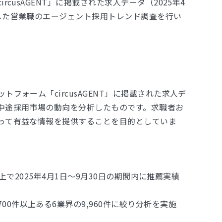
rcusAGENT」に掲載された求⼈データ（2025年4
した営業職のエージェント採⽤トレンド調査を行い
トフォーム「circusAGENT」に掲載された求人デ
中途採用市場の動向を分析したものです。求職者お
って有益な情報を提供することを目的としていま
NT上で2025年4月1日～9月30日の期間内に推薦実績
0件以上ある6業界の9,960件に絞り分析を実施