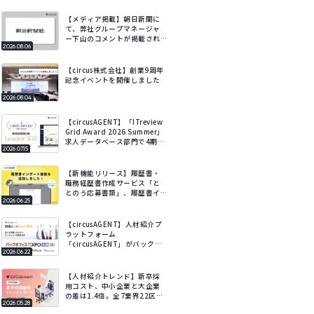
【メディア掲載】朝日新聞に
て、弊社グループマネージャ
ー下山のコメントが掲載され
2026.08.06
ました
【circus株式会社】創業9周年
記念イベントを開催しました
2026.08.04
【circusAGENT】「ITreview
Grid Award 2026 Summer」
求人データベース部門で4期連
2026.07.15
続Leaderを受賞
【新機能リリース】履歴書・
職務経歴書作成サービス「と
とのう応募書類」、履歴書イ
2026.06.25
ンポート機能を追加。既存の
履歴書をアップロードするだ
けでフォームに自動で入力。
【circusAGENT】人材紹介プ
ラットフォーム
「circusAGENT」がバックオ
2026.06.22
フィスDXPO札幌’26に出展。
北海道エリアの採用DXを支
援。
【人材紹介トレンド】新卒採
用コスト、中小企業と大企業
の差は1.4倍。全7業界22区
2026.05.28
分・会社規模別の新卒採用動