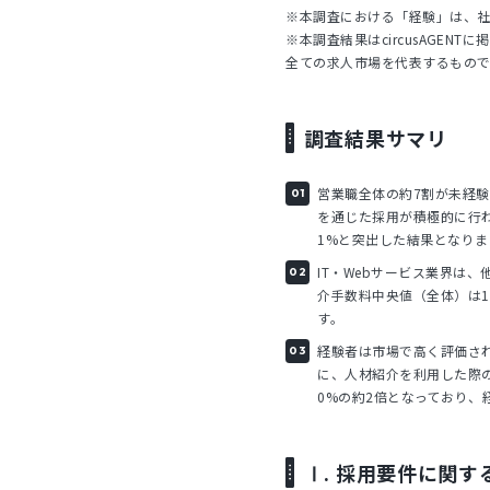
※本調査における「経験」は、
※本調査結果はcircusAGE
全ての求人市場を代表するもの
調査結果サマリ
営業職全体の約7割が未経
を通じた採用が積極的に行わ
1%と突出した結果となりま
IT・Webサービス業界は
介手数料中央値（全体）は1
す。
経験者は市場で高く評価され
に、人材紹介を利用した際の
0%の約2倍となっており、
Ⅰ. 採用要件に関す