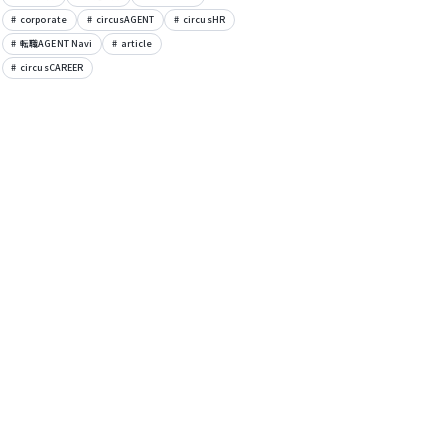
corporate
circusAGENT
circusHR
転職AGENT Navi
article
circusCAREER