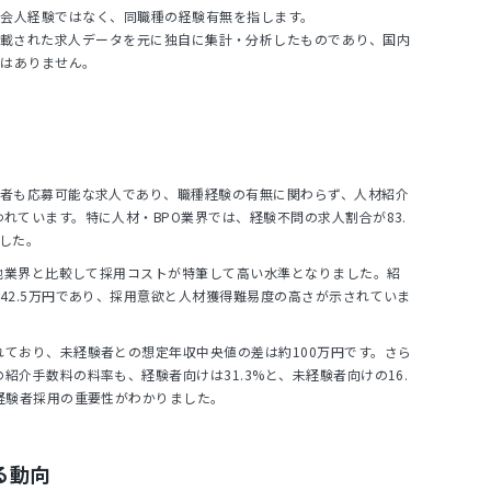
社会人経験ではなく、同職種の経験有無を指します。
NTに掲載された求人データを元に独自に集計・分析したものであり、国内
ではありません。
験者も応募可能な求人であり、職種経験の有無に関わらず、人材紹介
れています。特に人材・BPO業界では、経験不問の求人割合が83.
した。
、他業界と比較して採用コストが特筆して高い水準となりました。紹
42.5万円であり、採用意欲と人材獲得難易度の高さが示されていま
ており、未経験者との想定年収中央値の差は約100万円です。さら
紹介手数料の料率も、経験者向けは31.3%と、未経験者向けの16.
経験者採用の重要性がわかりました。
る動向