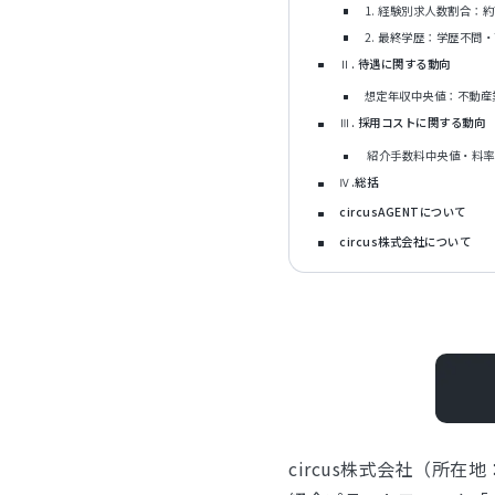
1. 経験別求人数割合：
2. 最終学歴：学歴不問
Ⅱ. 待遇に関する動向
想定年収中央値：不動産
Ⅲ. 採用コストに関する動向
紹介手数料中央値・料率
Ⅳ.総括
circusAGENTについて
circus株式会社について
circus株式会社（所