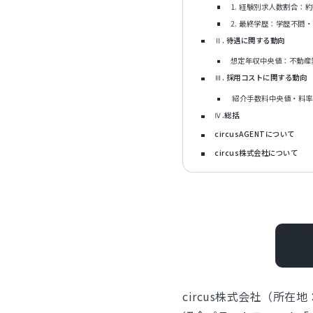
1. 経験別求人数割合：
2. 最終学歴：学歴不問
Ⅱ. 待遇に関する動向
想定年収中央値：不動産
Ⅲ. 採用コストに関する動向
紹介手数料中央値・料率
Ⅳ.総括
circusAGENTについて
circus株式会社について
circus株式会社（所