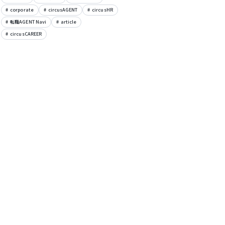
corporate
circusAGENT
circusHR
転職AGENT Navi
article
circusCAREER