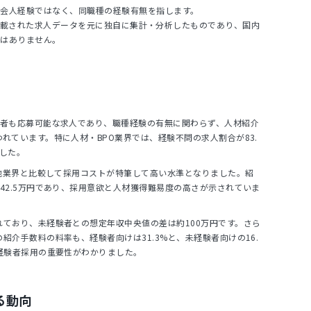
社会人経験ではなく、同職種の経験有無を指します。
NTに掲載された求人データを元に独自に集計・分析したものであり、国内
ではありません。
験者も応募可能な求人であり、職種経験の有無に関わらず、人材紹介
れています。特に人材・BPO業界では、経験不問の求人割合が83.
した。
、他業界と比較して採用コストが特筆して高い水準となりました。紹
42.5万円であり、採用意欲と人材獲得難易度の高さが示されていま
ており、未経験者との想定年収中央値の差は約100万円です。さら
紹介手数料の料率も、経験者向けは31.3%と、未経験者向けの16.
経験者採用の重要性がわかりました。
る動向