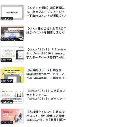
【メディア掲載】朝日新聞に
て、弊社グループマネージャ
ー下山のコメントが掲載され
2026.08.06
ました
【circus株式会社】創業9周年
記念イベントを開催しました
2026.08.04
【circusAGENT】「ITreview
Grid Award 2026 Summer」
求人データベース部門で4期連
2026.07.15
続Leaderを受賞
【新機能リリース】履歴書・
職務経歴書作成サービス「と
とのう応募書類」、履歴書イ
2026.06.25
ンポート機能を追加。既存の
履歴書をアップロードするだ
けでフォームに自動で入力。
【circusAGENT】人材紹介プ
ラットフォーム
「circusAGENT」がバックオ
2026.06.22
フィスDXPO札幌’26に出展。
北海道エリアの採用DXを支
援。
【人材紹介トレンド】新卒採
用コスト、中小企業と大企業
の差は1.4倍。全7業界22区
2026.05.28
分・会社規模別の新卒採用動