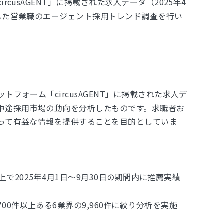
rcusAGENT」に掲載された求⼈データ（2025年4
した営業職のエージェント採⽤トレンド調査を行い
トフォーム「circusAGENT」に掲載された求人デ
中途採用市場の動向を分析したものです。求職者お
って有益な情報を提供することを目的としていま
NT上で2025年4月1日～9月30日の期間内に推薦実績
0件以上ある6業界の9,960件に絞り分析を実施