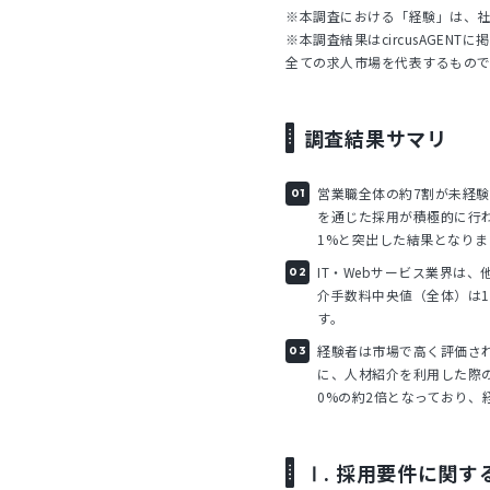
※本調査における「経験」は、
※本調査結果はcircusAGE
全ての求人市場を代表するもの
調査結果サマリ
営業職全体の約7割が未経
を通じた採用が積極的に行わ
1%と突出した結果となりま
IT・Webサービス業界は
介手数料中央値（全体）は1
す。
経験者は市場で高く評価され
に、人材紹介を利用した際の
0%の約2倍となっており、
Ⅰ. 採用要件に関す