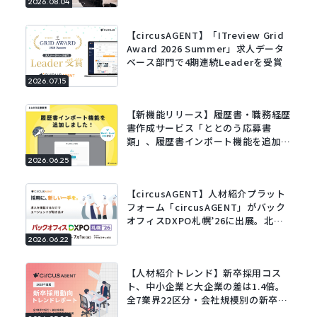
2026.08.04
【circusAGENT】「ITreview Grid
Award 2026 Summer」求人データ
ベース部門で4期連続Leaderを受賞
2026.07.15
【新機能リリース】履歴書・職務経歴
書作成サービス「ととのう応募書
類」、履歴書インポート機能を追加。
既存の履歴書をアップロードするだけ
2026.06.25
でフォームに自動で入力。
【circusAGENT】人材紹介プラット
フォーム「circusAGENT」がバック
オフィスDXPO札幌’26に出展。北海
道エリアの採用DXを支援。
2026.06.22
【人材紹介トレンド】新卒採用コス
ト、中小企業と大企業の差は1.4倍。
全7業界22区分・会社規模別の新卒採
用動向レポートを公開。