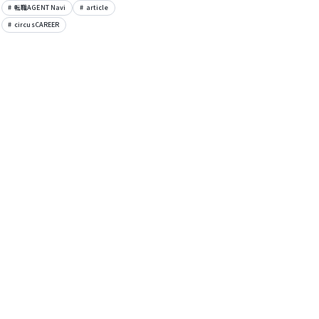
転職AGENT Navi
article
circusCAREER