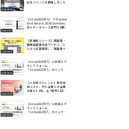
記念イベントを開催しました
2026.08.04
【circusAGENT】「ITreview
Grid Award 2026 Summer」
求人データベース部門で4期連
2026.07.15
続Leaderを受賞
【新機能リリース】履歴書・
職務経歴書作成サービス「と
とのう応募書類」、履歴書イ
2026.06.25
ンポート機能を追加。既存の
履歴書をアップロードするだ
けでフォームに自動で入力。
【circusAGENT】人材紹介プ
ラットフォーム
「circusAGENT」がバックオ
2026.06.22
フィスDXPO札幌’26に出展。
北海道エリアの採用DXを支
援。
【人材紹介トレンド】新卒採
用コスト、中小企業と大企業
の差は1.4倍。全7業界22区
2026.05.28
分・会社規模別の新卒採用動
向レポートを公開。
【circusAGENT】人材紹介プ
ラットフォーム
「circusAGENT」がバックオ
2026.05.12
フィスDXPO名古屋’26に出
展。東海エリアの採用DXを支
援。