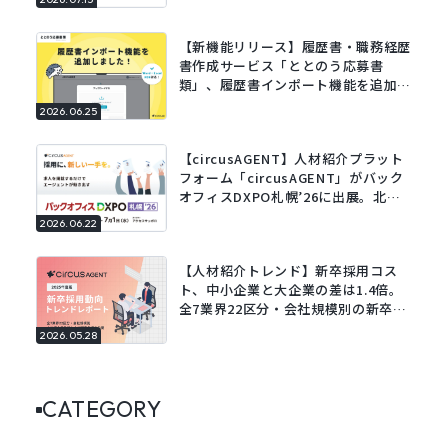
【新機能リリース】履歴書・職務経歴
書作成サービス「ととのう応募書
類」、履歴書インポート機能を追加。
既存の履歴書をアップロードするだけ
2026.06.25
でフォームに自動で入力。
【circusAGENT】人材紹介プラット
フォーム「circusAGENT」がバック
オフィスDXPO札幌’26に出展。北海
道エリアの採用DXを支援。
2026.06.22
【人材紹介トレンド】新卒採用コス
ト、中小企業と大企業の差は1.4倍。
全7業界22区分・会社規模別の新卒採
用動向レポートを公開。
2026.05.28
CATEGORY