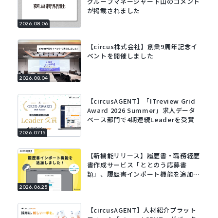
グループマネージャー下山のコメント
が掲載されました
2026.08.06
【circus株式会社】創業9周年記念イ
ベントを開催しました
2026.08.04
【circusAGENT】「ITreview Grid
Award 2026 Summer」求人データ
ベース部門で4期連続Leaderを受賞
2026.07.15
【新機能リリース】履歴書・職務経歴
書作成サービス「ととのう応募書
類」、履歴書インポート機能を追加。
既存の履歴書をアップロードするだけ
2026.06.25
でフォームに自動で入力。
【circusAGENT】人材紹介プラット