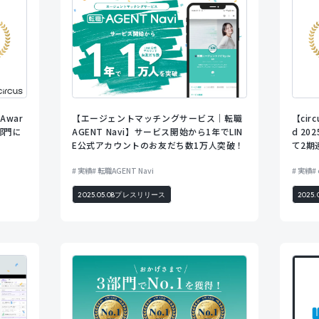
 Awar
【circ
【エージェントマッチングサービス｜転職
ス部門に
d 2
AGENT Navi】サービス開始から1年でLIN
て2期
E公式アカウントのお友だち数1万人突破！
実績
転職AGENT Navi
実績
2025.05.08
プレスリリース
2025.