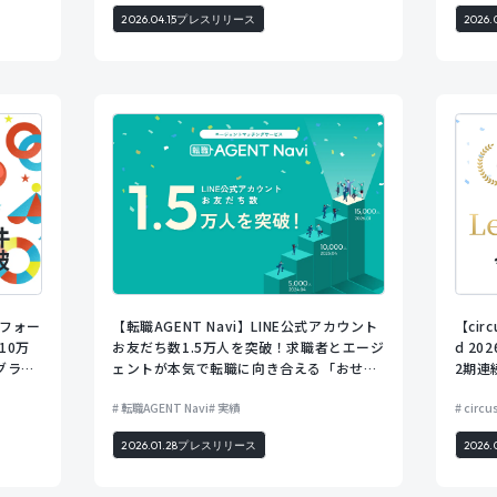
2026.04.15
プレスリリース
2026.
【circ
トフォー
【転職AGENT Navi】LINE公式アカウント
d 2
10万
お友だち数1.5万人を突破！求職者とエージ
2期連
グラフ
ェントが本気で転職に向き合える「おせっ
かい」な有人マッチング
転職AGENT Navi
実績
circ
2026.01.28
プレスリリース
2026.