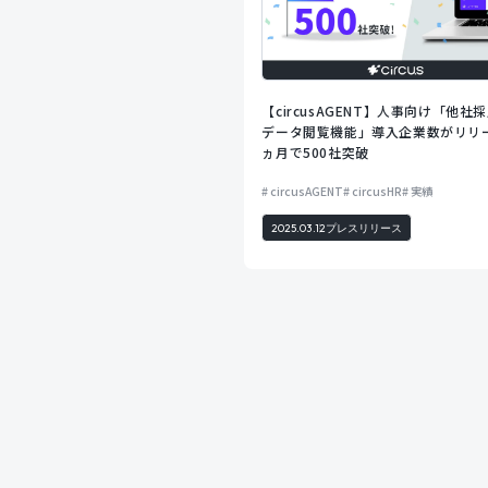
【circusAGENT】人事向け「他社
データ閲覧機能」導入企業数がリリ
ヵ月で500社突破
circusAGENT
circusHR
実績
2025.03.12
プレスリリース