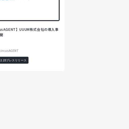
rcusAGENT】UUUM株式会社の導入事
開
circusAGENT
12.25
プレスリリース