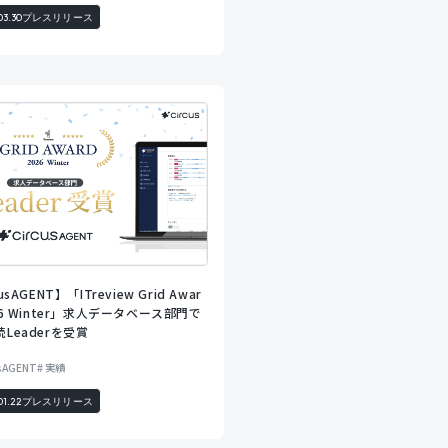
03.30
プレスリリース
usAGENT】「ITreview Grid Awar
026 Winter」求人データベース部門で
続Leaderを受賞
usAGENT
実績
01.22
プレスリリース