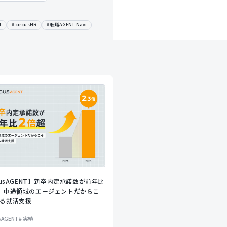
T
circusHR
転職AGENT Navi
rcusAGENT】新卒内定承諾数が前年比
、中途領域のエージェントだからこ
る就活支援
usAGENT
実績