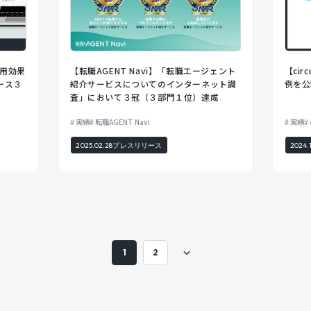
採用効果
【転職AGENT Navi】「転職エージェント
【ci
ース３
紹介サービスについてのインターネット調
例を公
査」において３冠（３部門１位）達成
実績
転職AGENT Navi
実績
2025.02.28
プレスリリース
2024.
1
2