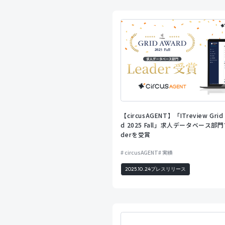
【circusAGENT】「ITreview Grid
d 2025 Fall」求人データベース部門
derを受賞
circusAGENT
実績
2025.10.24
プレスリリース