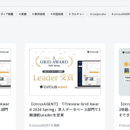
メディア掲載
実績
新卒採用
中途採用
カルチャー
corporate
circusAGEN
 Awar
【circusAGENT】「ITreview Grid Awar
【ci
ス部門
d 2026 Spring」求人データベース部門で3
2倍超
期連続Leaderを受賞
そでき
circusAGENT
実績
circ