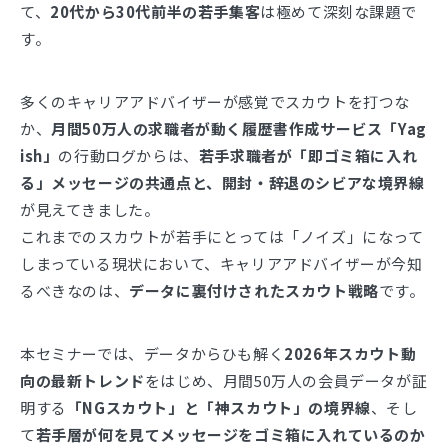
て、
20代から30代前半の若手集客
は極めて深刻な課題で
す。
多くのキャリアアドバイザーが感覚でスカウトを打つな
か、
月間50万人の求職者が動く履歴書作成サービス「Yag
ish」
の行動ログからは、
若手求職者が「即ゴミ箱に入れ
る」メッセージの共通点と、開封・辞退のシビアな境界線
が見えてきました。
これまでのスカウトが若手にとっては「ノイズ」になって
しまっている現状において、キャリアアドバイザーが今知
るべきなのは、
データに裏付けされたスカウト戦略
です。
本セミナーでは、データからひも解く
2026年スカウト動
向の最新トレンド
をはじめ、月間50万人の会員データが証
明する
「NGスカウト」と「神スカウト」の境界線
、そし
て
若手層が何を見てメッセージをゴミ箱に入れているのか