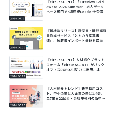
【circusAGENT】「ITreview Grid
Award 2026 Summer」求人データ
ベース部門で4期連続Leaderを受賞
2026.07.15
【新機能リリース】履歴書・職務経歴
書作成サービス「ととのう応募書
類」、履歴書インポート機能を追加。
既存の履歴書をアップロードするだけ
2026.06.25
でフォームに自動で入力。
【circusAGENT】人材紹介プラット
フォーム「circusAGENT」がバック
オフィスDXPO札幌’26に出展。北海
道エリアの採用DXを支援。
2026.06.22
【人材紹介トレンド】新卒採用コス
ト、中小企業と大企業の差は1.4倍。
全7業界22区分・会社規模別の新卒採
用動向レポートを公開。
2026.05.28