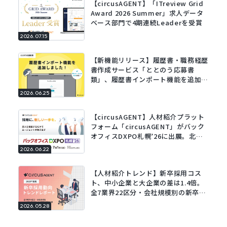
【circusAGENT】「ITreview Grid
Award 2026 Summer」求人データ
ベース部門で4期連続Leaderを受賞
2026.07.15
【新機能リリース】履歴書・職務経歴
書作成サービス「ととのう応募書
類」、履歴書インポート機能を追加。
既存の履歴書をアップロードするだけ
2026.06.25
でフォームに自動で入力。
【circusAGENT】人材紹介プラット
フォーム「circusAGENT」がバック
オフィスDXPO札幌’26に出展。北海
道エリアの採用DXを支援。
2026.06.22
【人材紹介トレンド】新卒採用コス
ト、中小企業と大企業の差は1.4倍。
全7業界22区分・会社規模別の新卒採
用動向レポートを公開。
2026.05.28