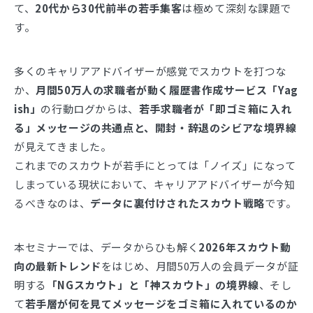
て、
20代から30代前半の若手集客
は極めて深刻な課題で
す。
多くのキャリアアドバイザーが感覚でスカウトを打つな
か、
月間50万人の求職者が動く履歴書作成サービス「Yag
ish」
の行動ログからは、
若手求職者が「即ゴミ箱に入れ
る」メッセージの共通点と、開封・辞退のシビアな境界線
が見えてきました。
これまでのスカウトが若手にとっては「ノイズ」になって
しまっている現状において、キャリアアドバイザーが今知
るべきなのは、
データに裏付けされたスカウト戦略
です。
本セミナーでは、データからひも解く
2026年スカウト動
向の最新トレンド
をはじめ、月間50万人の会員データが証
明する
「NGスカウト」と「神スカウト」の境界線
、そし
て
若手層が何を見てメッセージをゴミ箱に入れているのか