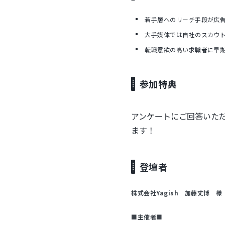
若手層へのリーチ手段が広告
大手媒体では自社のスカウ
転職意欲の高い求職者に早
参加特典
アンケートにご回答いた
ます！
登壇者
株式会社Yagish 加藤丈博 様
■主催者■