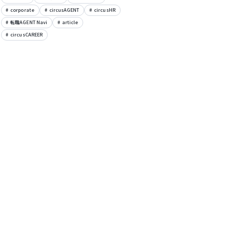
corporate
circusAGENT
circusHR
転職AGENT Navi
article
circusCAREER