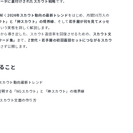
データに裏付けされたスカウト戦略
です。
解く
2026年スカウト動向の最新トレンド
をはじめ、月間50万人の
ウト」と「神スカウト」の境界線
、そして
若手層が何を見てメッセ
という実態を詳しく解説します。
実績から導き出した、スカウト返信率を回復させるための、
スカウト文
ワード集」
まで、
Z世代・若手層の初回面談セットにつながるスカウ
隠さず公開します。
ること
年スカウト動向最新トレンド
証明する「NGスカウト」と「神スカウト」の境界線
」スカウト文面の作り方