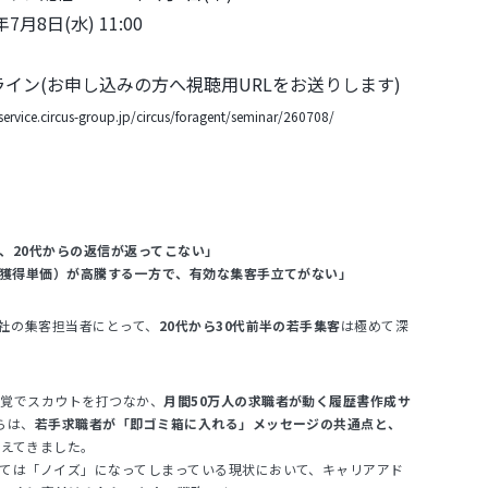
日(水) 11:00
申し込みの方へ視聴用URLをお送りします)
/service.circus-group.jp/circus/foragent/seminar/260708/
、20代からの返信が返ってこない」
者獲得単価）が高騰する一方で、有効な集客手立てがない」
会社の集客担当者にとって、
20代から30代前半の若手集客
は極めて深
感覚でスカウトを打つなか、
月間50万人の求職者が動く履歴書作成サ
らは、
若手求職者が「即ゴミ箱に入れる」メッセージの共通点と、
見えてきました。
ては「ノイズ」になってしまっている現状において、キャリアアド