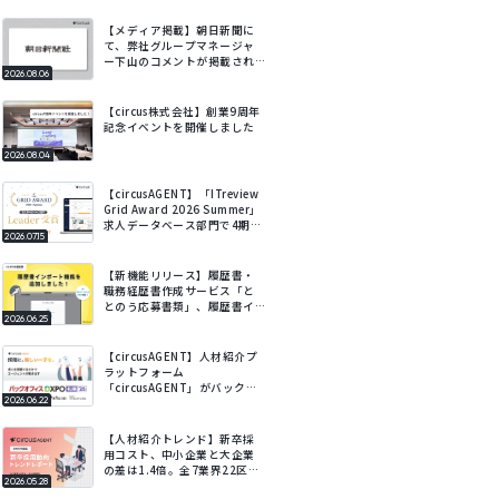
【メディア掲載】朝日新聞に
て、弊社グループマネージャ
ー下山のコメントが掲載され
2026.08.06
ました
【circus株式会社】創業9周年
記念イベントを開催しました
2026.08.04
【circusAGENT】「ITreview
Grid Award 2026 Summer」
求人データベース部門で4期連
2026.07.15
続Leaderを受賞
【新機能リリース】履歴書・
職務経歴書作成サービス「と
とのう応募書類」、履歴書イ
2026.06.25
ンポート機能を追加。既存の
履歴書をアップロードするだ
けでフォームに自動で入力。
【circusAGENT】人材紹介プ
ラットフォーム
「circusAGENT」がバックオ
2026.06.22
フィスDXPO札幌’26に出展。
北海道エリアの採用DXを支
援。
【人材紹介トレンド】新卒採
用コスト、中小企業と大企業
の差は1.4倍。全7業界22区
2026.05.28
分・会社規模別の新卒採用動