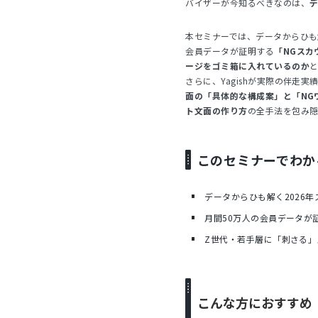
バイザーが今知るべきなのは、
本セミナーでは、データからひも
会員データが証明する
「NGスカ
ージをゴミ箱に入れているのか
さらに、Yagishが実際の伴走
面の「具体的な構成案」と「NG
ト文面の作り方
の全手法を包み
このセミナーでわか
データからひも解く2026
月間50万人の会員データが
Z世代・若手層に「刺さる
こんな方におすすめ