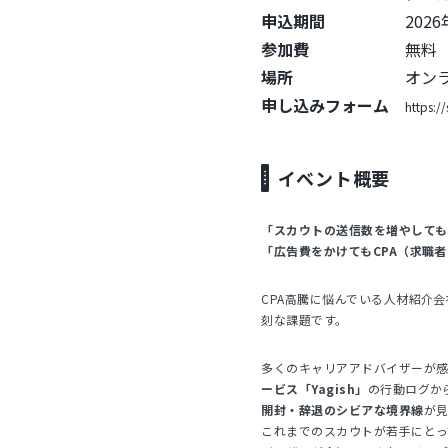
申込期間
2026年7月8
参加費
無料
場所
オンライン(お
申し込みフォーム
https:/
イベント概要
「スカウトの送信数を増やしても
「広告費をかけてもCPA（求職
CPA高騰に悩んでいる人材紹介
刻な課題です。
多くのキャリアアドバイザーが
ービス「Yagish」
の行動ログか
開封・辞退のシビアな境界線
が
これまでのスカウトが若手にとっ