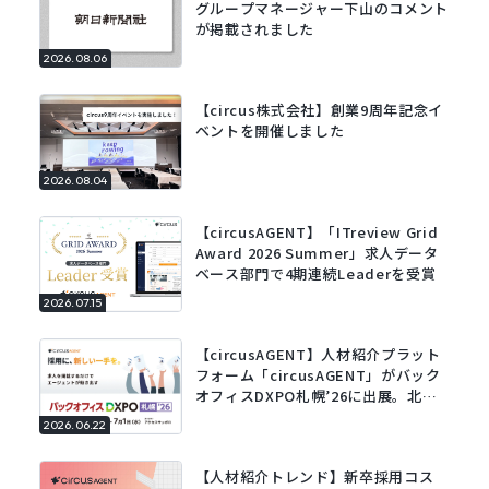
グループマネージャー下山のコメント
が掲載されました
2026.08.06
【circus株式会社】創業9周年記念イ
ベントを開催しました
2026.08.04
【circusAGENT】「ITreview Grid
Award 2026 Summer」求人データ
ベース部門で4期連続Leaderを受賞
2026.07.15
【circusAGENT】人材紹介プラット
フォーム「circusAGENT」がバック
オフィスDXPO札幌’26に出展。北海
道エリアの採用DXを支援。
2026.06.22
【人材紹介トレンド】新卒採用コス