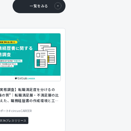
一覧をみる
実態調査】転職満足度を分けるの
備の質”｜転職満足層・不満足層の比
えた、職務経歴書の作成環境と工夫
とは
ポート
circusCAREER
1.14
プレスリリース