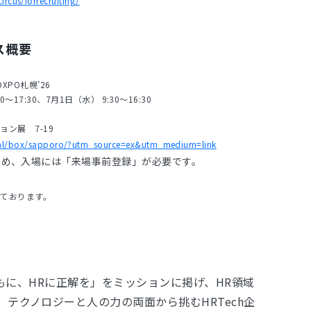
circus/forrecruiting/
ース概要
PO札幌’26
～17:30、7月1日（水） 9:30～16:30
場
ン展 7-19
real/box/sapporo/?utm_source=ex&utm_medium=link
ため、入場には「来場事前登録」が必要です。
ております。
「ともに、HRに正解を」をミッションに掲げ、HR領域
テクノロジーと人の力の両面から挑むHRTech企