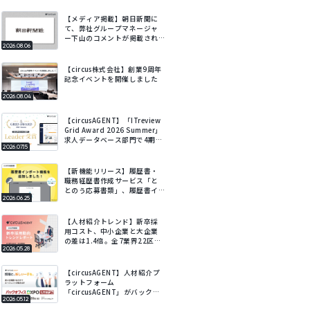
【メディア掲載】朝日新聞に
て、弊社グループマネージャ
ー下山のコメントが掲載され
2026.08.06
ました
【circus株式会社】創業9周年
記念イベントを開催しました
2026.08.04
【circusAGENT】「ITreview
Grid Award 2026 Summer」
求人データベース部門で4期連
2026.07.15
続Leaderを受賞
【新機能リリース】履歴書・
職務経歴書作成サービス「と
とのう応募書類」、履歴書イ
2026.06.25
ンポート機能を追加。既存の
履歴書をアップロードするだ
けでフォームに自動で入力。
【人材紹介トレンド】新卒採
用コスト、中小企業と大企業
の差は1.4倍。全7業界22区
2026.05.28
分・会社規模別の新卒採用動
向レポートを公開。
【circusAGENT】人材紹介プ
ラットフォーム
「circusAGENT」がバックオ
2026.05.12
フィスDXPO名古屋’26に出