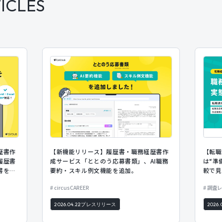
ICLES
歴書作
【新機能リリース】履歴書・職務経歴書作
【転職
履歴書
成サービス「ととのう応募書類」、AI職務
は“準
書をア
要約・スキル例文機能を追加。
較で見
動で入
の違い
circusCAREER
調査レ
2026.04.22
プレスリリース
2026.0