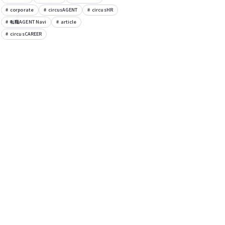
corporate
circusAGENT
circusHR
転職AGENT Navi
article
circusCAREER