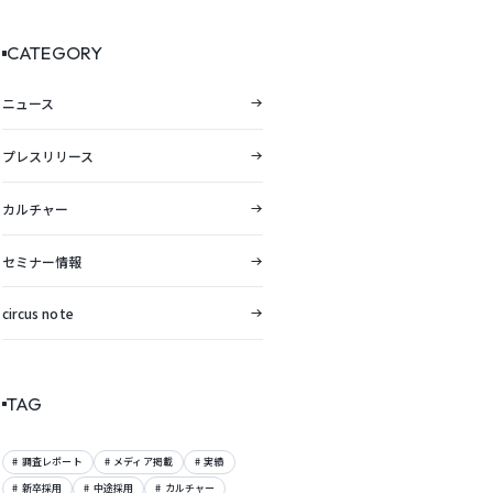
展。東海エリアの採用DXを支
援。
CATEGORY
ニュース
プレスリリース
カルチャー
セミナー情報
circus note
TAG
調査レポート
メディア掲載
実績
新卒採用
中途採用
カルチャー