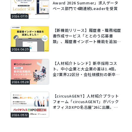
Award 2026 Summer」求人データ
ベース部門で4期連続Leaderを受賞
2026.07.15
【新機能リリース】履歴書・職務経歴
書作成サービス「ととのう応募書
類」、履歴書インポート機能を追加。
既存の履歴書をアップロードするだけ
2026.06.25
でフォームに自動で入力。
【人材紹介トレンド】新卒採用コス
ト、中小企業と大企業の差は1.4倍。
全7業界22区分・会社規模別の新卒採
用動向レポートを公開。
2026.05.28
【circusAGENT】人材紹介プラット
フォーム「circusAGENT」がバック
オフィスDXPO名古屋’26に出展。東
海エリアの採用DXを支援。
2026.05.12