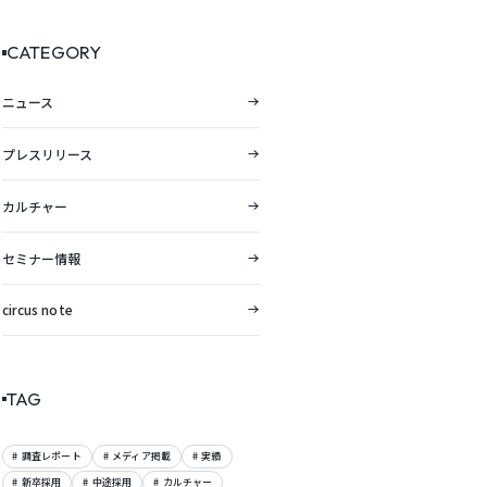
展。東海エリアの採用DXを支
援。
CATEGORY
ニュース
プレスリリース
カルチャー
セミナー情報
circus note
TAG
調査レポート
メディア掲載
実績
新卒採用
中途採用
カルチャー