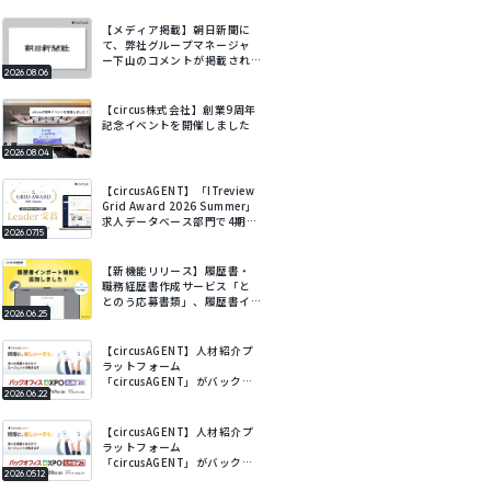
【メディア掲載】朝日新聞に
て、弊社グループマネージャ
ー下山のコメントが掲載され
2026.08.06
ました
【circus株式会社】創業9周年
記念イベントを開催しました
2026.08.04
【circusAGENT】「ITreview
Grid Award 2026 Summer」
求人データベース部門で4期連
2026.07.15
続Leaderを受賞
【新機能リリース】履歴書・
職務経歴書作成サービス「と
とのう応募書類」、履歴書イ
2026.06.25
ンポート機能を追加。既存の
履歴書をアップロードするだ
けでフォームに自動で入力。
【circusAGENT】人材紹介プ
ラットフォーム
「circusAGENT」がバックオ
2026.06.22
フィスDXPO札幌’26に出展。
北海道エリアの採用DXを支
援。
【circusAGENT】人材紹介プ
ラットフォーム
「circusAGENT」がバックオ
2026.05.12
フィスDXPO名古屋’26に出