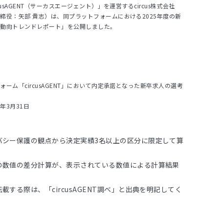
usAGENT（サーカスエージェント）」を運営するcircus株式会社
締役：矢部 貴志）は、同プラットフォームにおける2025年度の新
用動向トレンドレポート」を公開しました。
ーム「circusAGENT」において内定承諾となった新卒求人の選考
6年3月31日
バシー保護の観点から決定実績3名以上の区分に限定して算
の数値の差分計算が、表示されている数値による計算結果
載する際は、「circusAGENT調べ」と出典を明記してく