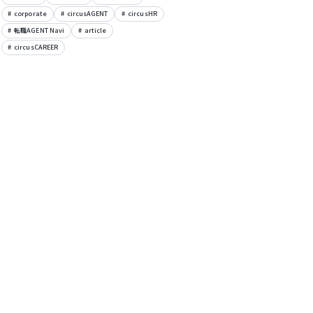
corporate
circusAGENT
circusHR
転職AGENT Navi
article
circusCAREER