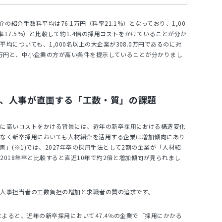
の紹介手数料平均は76.1万円（料率21.1%）となっており、1,00
料率17.5%）と比較して約1.4倍の採用コストをかけていることが分か
均についても、1,000名以上の大企業が308.0万円であるのに対
.1万円と、中小企業の方が高い条件を提示していることが分かりまし
、人事が直面する「工数・質」の課題
用に高いコストをかける背景には、近年の新卒採用における構造変化
でなく新卒採用においても人材紹介を活用する企業は増加傾向にあり
」(※1)では、2027年卒の採用手法として2割の企業が「人材紹
2018年卒と比較すると直近10年で約2倍と増加傾向が見られまし
、人事担当者の工数負担の増加と求職者の質の追求です。
によると、近年の新卒採用において47.4％の企業で「採用にかかる