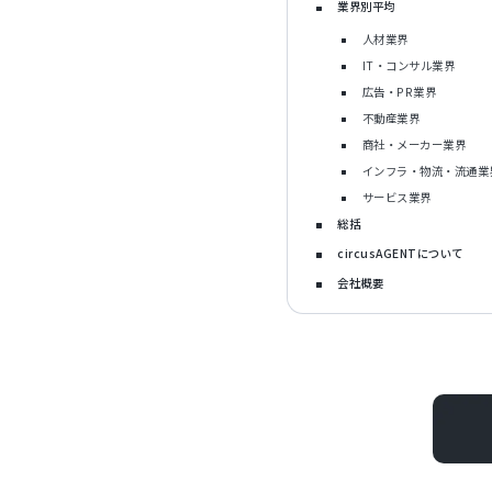
業界別平均
人材業界
IT・コンサル業界
広告・PR業界
不動産業界
商社・メーカー業界
インフラ・物流・流通業
サービス業界
総括
circusAGENTについて
会社概要