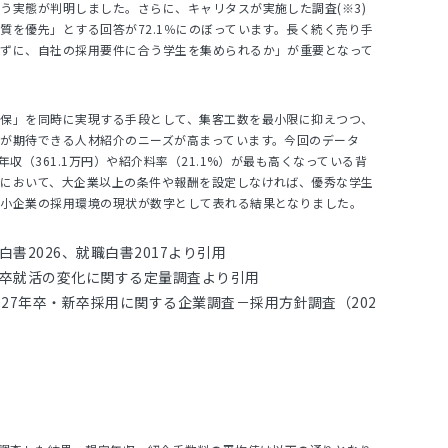
う実態が判明しました。さらに、キャリタスが実施した調査(※3)
質を優先」とする回答が72.1％にのぼっています。長く続く売り手
けずに、自社の採用要件に合う学生を集められるか」が重要となって
担保」を同時に実現する手段として、集客工数を最小限に抑えつつ、
が期待できる人材紹介のニーズが高まっています。今回のデータ
年収（361.1万円）や紹介料率（21.1%）が最も高くなっている背
争において、大企業以上の条件や報酬を設定しなければ、優秀な学生
中小企業の採用環境の現状が数字として表れる結果となりました。
白書2026、就職白書2017より引用
新卒就活の変化に関する定量調査より引用
027年卒・新卒採用に関する企業調査－採用方針調査（202