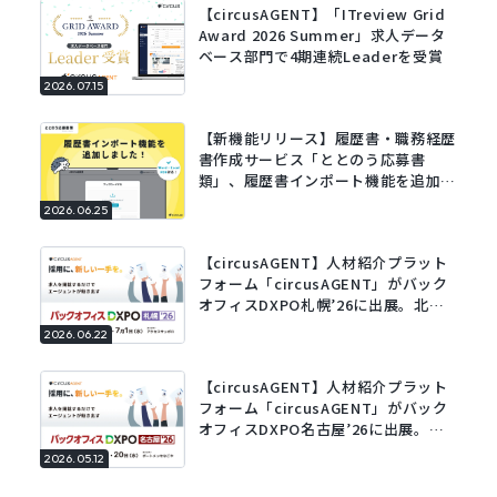
【circusAGENT】「ITreview Grid
Award 2026 Summer」求人データ
ベース部門で4期連続Leaderを受賞
2026.07.15
【新機能リリース】履歴書・職務経歴
書作成サービス「ととのう応募書
類」、履歴書インポート機能を追加。
既存の履歴書をアップロードするだけ
2026.06.25
でフォームに自動で入力。
【circusAGENT】人材紹介プラット
フォーム「circusAGENT」がバック
オフィスDXPO札幌’26に出展。北海
道エリアの採用DXを支援。
2026.06.22
【circusAGENT】人材紹介プラット
フォーム「circusAGENT」がバック
オフィスDXPO名古屋’26に出展。東
海エリアの採用DXを支援。
2026.05.12