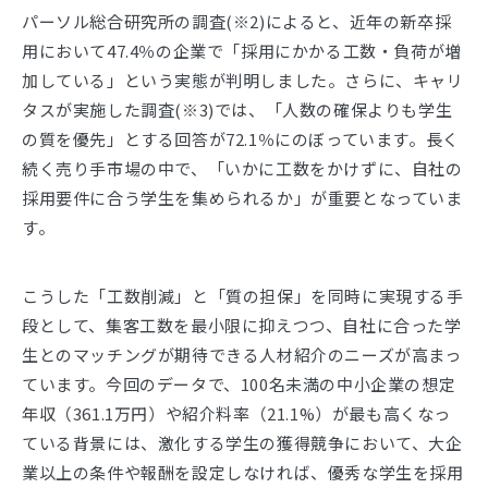
パーソル総合研究所の調査(※2)によると、近年の新卒採
用において47.4％の企業で「採用にかかる工数・負荷が増
加している」という実態が判明しました。さらに、キャリ
タスが実施した調査(※3)では、「人数の確保よりも学生
の質を優先」とする回答が72.1％にのぼっています。長く
続く売り手市場の中で、「いかに工数をかけずに、自社の
採用要件に合う学生を集められるか」が重要となっていま
す。
こうした「工数削減」と「質の担保」を同時に実現する手
段として、集客工数を最小限に抑えつつ、自社に合った学
生とのマッチングが期待できる人材紹介のニーズが高まっ
ています。今回のデータで、100名未満の中小企業の想定
年収（361.1万円）や紹介料率（21.1%）が最も高くなっ
ている背景には、激化する学生の獲得競争において、大企
業以上の条件や報酬を設定しなければ、優秀な学生を採用