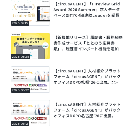
【circusAGENT】「ITreview Grid
Award 2026 Summer」求人データ
ベース部門で4期連続Leaderを受賞
2026.07.15
【新機能リリース】履歴書・職務経歴
書作成サービス「ととのう応募書
類」、履歴書インポート機能を追加。
既存の履歴書をアップロードするだけ
2026.06.25
でフォームに自動で入力。
【circusAGENT】人材紹介プラット
フォーム「circusAGENT」がバック
オフィスDXPO札幌’26に出展。北海
道エリアの採用DXを支援。
2026.06.22
【circusAGENT】人材紹介プラット
フォーム「circusAGENT」がバック
オフィスDXPO名古屋’26に出展。東
海エリアの採用DXを支援。
2026.05.12