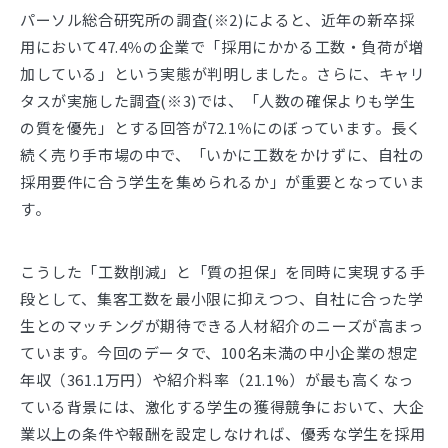
パーソル総合研究所の調査(※2)によると、近年の新卒採
用において47.4％の企業で「採用にかかる工数・負荷が増
加している」という実態が判明しました。さらに、キャリ
タスが実施した調査(※3)では、「人数の確保よりも学生
の質を優先」とする回答が72.1％にのぼっています。長く
続く売り手市場の中で、「いかに工数をかけずに、自社の
採用要件に合う学生を集められるか」が重要となっていま
す。
こうした「工数削減」と「質の担保」を同時に実現する手
段として、集客工数を最小限に抑えつつ、自社に合った学
生とのマッチングが期待できる人材紹介のニーズが高まっ
ています。今回のデータで、100名未満の中小企業の想定
年収（361.1万円）や紹介料率（21.1%）が最も高くなっ
ている背景には、激化する学生の獲得競争において、大企
業以上の条件や報酬を設定しなければ、優秀な学生を採用