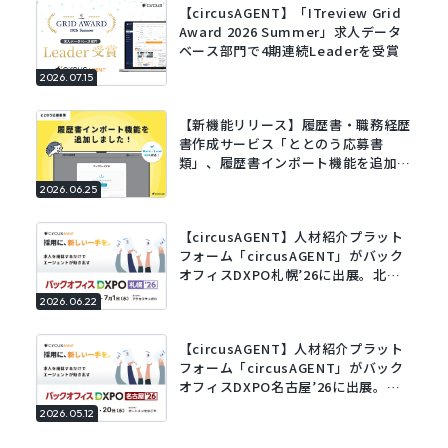
【circusAGENT】「ITreview Grid
Award 2026 Summer」求人データ
ベース部門で4期連続Leaderを受賞
2026.07.15
【新機能リリース】履歴書・職務経歴
書作成サービス「ととのう応募書
類」、履歴書インポート機能を追加。
既存の履歴書をアップロードするだけ
2026.06.25
でフォームに自動で入力。
【circusAGENT】人材紹介プラット
フォーム「circusAGENT」がバック
オフィスDXPO札幌’26に出展。北海
道エリアの採用DXを支援。
2026.06.22
【circusAGENT】人材紹介プラット
フォーム「circusAGENT」がバック
オフィスDXPO名古屋’26に出展。東
海エリアの採用DXを支援。
2026.05.12