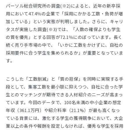
パーソル総合研究所の調査(※2)によると、近年の新卒採
用において47.4％の企業で「採用にかかる工数・負荷が増
加している」という実態が判明しました。さらに、キャリ
タスが実施した調査(※3)では、「人数の確保よりも学生
の質を優先」とする回答が72.1％にのぼっています。長く
続く売り手市場の中で、「いかに工数をかけずに、自社の
採用要件に合う学生を集められるか」が重要となっていま
す。
こうした「工数削減」と「質の担保」を同時に実現する手
段として、集客工数を最小限に抑えつつ、自社に合った学
生とのマッチングが期待できる人材紹介のニーズが高まっ
ています。今回のデータで、100名未満の中小企業の想定
年収（361.1万円）や紹介料率（21.1%）が最も高くなっ
ている背景には、激化する学生の獲得競争において、大企
業以上の条件や報酬を設定しなければ、優秀な学生を採用