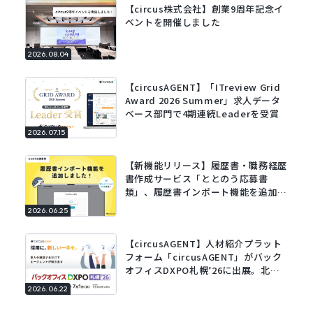
【circus株式会社】創業9周年記念イ
ベントを開催しました
2026.08.04
【circusAGENT】「ITreview Grid
Award 2026 Summer」求人データ
ベース部門で4期連続Leaderを受賞
2026.07.15
【新機能リリース】履歴書・職務経歴
書作成サービス「ととのう応募書
類」、履歴書インポート機能を追加。
既存の履歴書をアップロードするだけ
2026.06.25
でフォームに自動で入力。
【circusAGENT】人材紹介プラット
フォーム「circusAGENT」がバック
オフィスDXPO札幌’26に出展。北海
道エリアの採用DXを支援。
2026.06.22