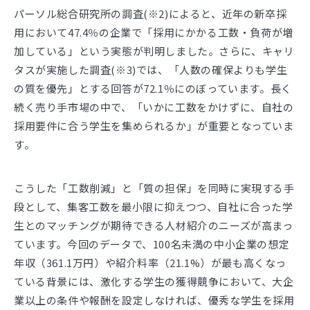
パーソル総合研究所の調査(※2)によると、近年の新卒採
用において47.4％の企業で「採用にかかる工数・負荷が増
加している」という実態が判明しました。さらに、キャリ
タスが実施した調査(※3)では、「人数の確保よりも学生
の質を優先」とする回答が72.1％にのぼっています。長く
続く売り手市場の中で、「いかに工数をかけずに、自社の
採用要件に合う学生を集められるか」が重要となっていま
す。
こうした「工数削減」と「質の担保」を同時に実現する手
段として、集客工数を最小限に抑えつつ、自社に合った学
生とのマッチングが期待できる人材紹介のニーズが高まっ
ています。今回のデータで、100名未満の中小企業の想定
年収（361.1万円）や紹介料率（21.1%）が最も高くなっ
ている背景には、激化する学生の獲得競争において、大企
業以上の条件や報酬を設定しなければ、優秀な学生を採用