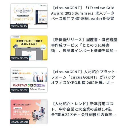
【circusAGENT】「ITreview Grid
Award 2026 Summer」求人データ
ベース部門で4期連続Leaderを受賞
2026.07.15
【新機能リリース】履歴書・職務経歴
書作成サービス「ととのう応募書
類」、履歴書インポート機能を追加。
既存の履歴書をアップロードするだけ
2026.06.25
でフォームに自動で入力。
【circusAGENT】人材紹介プラット
フォーム「circusAGENT」がバック
オフィスDXPO札幌’26に出展。北海
道エリアの採用DXを支援。
2026.06.22
【人材紹介トレンド】新卒採用コス
ト、中小企業と大企業の差は1.4倍。
全7業界22区分・会社規模別の新卒採
用動向レポートを公開。
2026.05.28