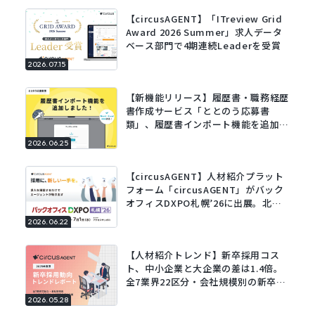
【circusAGENT】「ITreview Grid
Award 2026 Summer」求人データ
ベース部門で4期連続Leaderを受賞
2026.07.15
【新機能リリース】履歴書・職務経歴
書作成サービス「ととのう応募書
類」、履歴書インポート機能を追加。
既存の履歴書をアップロードするだけ
2026.06.25
でフォームに自動で入力。
【circusAGENT】人材紹介プラット
フォーム「circusAGENT」がバック
オフィスDXPO札幌’26に出展。北海
道エリアの採用DXを支援。
2026.06.22
【人材紹介トレンド】新卒採用コス
ト、中小企業と大企業の差は1.4倍。
全7業界22区分・会社規模別の新卒採
用動向レポートを公開。
2026.05.28