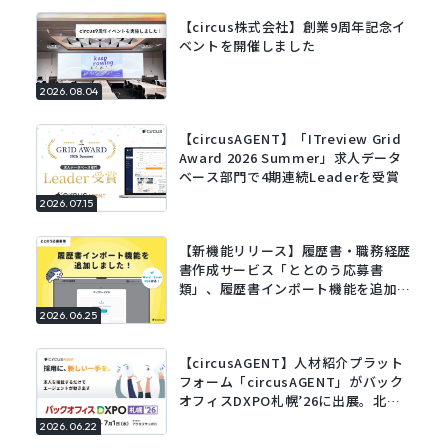
【circus株式会社】創業9周年記念イ
ベントを開催しました
2026.08.04
【circusAGENT】「ITreview Grid
Award 2026 Summer」求人データ
ベース部門で4期連続Leaderを受賞
2026.07.15
【新機能リリース】履歴書・職務経歴
書作成サービス「ととのう応募書
類」、履歴書インポート機能を追加。
既存の履歴書をアップロードするだけ
2026.06.25
でフォームに自動で入力。
【circusAGENT】人材紹介プラット
フォーム「circusAGENT」がバック
オフィスDXPO札幌’26に出展。北海
道エリアの採用DXを支援。
2026.06.22