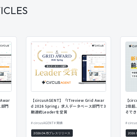
ICLES
 Awar
【circusAGENT】「ITreview Grid Awar
【ci
ス部門
d 2026 Spring」求人データベース部門で3
2倍超
期連続Leaderを受賞
そでき
circusAGENT
実績
circ
2026.04.15
プレスリリース
2026.