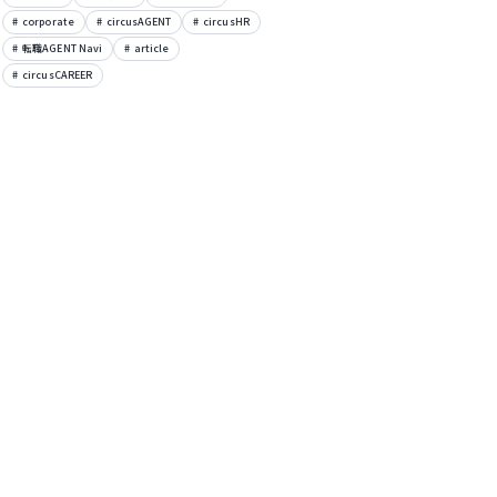
corporate
circusAGENT
circusHR
転職AGENT Navi
article
circusCAREER