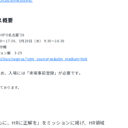
circus/forrecruiting/
ース概要
PO名古屋’26
～17:30、5月20日（水） 9:30～16:30
展示館
ン展 3-29
real/box/nagoya/?utm_source=ex&utm_medium=link
ため、入場には「来場事前登録」が必要です。
ております。
「ともに、HRに正解を」をミッションに掲げ、HR領域