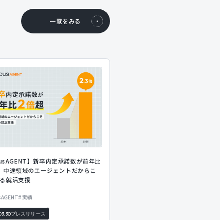
一覧をみる
rcusAGENT】新卒内定承諾数が前年比
、中途領域のエージェントだからこ
る就活支援
usAGENT
実績
03.30
プレスリリース