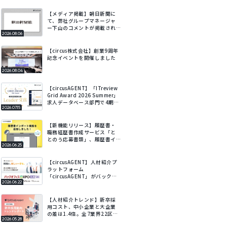
【メディア掲載】朝日新聞に
て、弊社グループマネージャ
ー下山のコメントが掲載され
2026.08.06
ました
【circus株式会社】創業9周年
記念イベントを開催しました
2026.08.04
【circusAGENT】「ITreview
Grid Award 2026 Summer」
求人データベース部門で4期連
2026.07.15
続Leaderを受賞
【新機能リリース】履歴書・
職務経歴書作成サービス「と
とのう応募書類」、履歴書イ
2026.06.25
ンポート機能を追加。既存の
履歴書をアップロードするだ
けでフォームに自動で入力。
【circusAGENT】人材紹介プ
ラットフォーム
「circusAGENT」がバックオ
2026.06.22
フィスDXPO札幌’26に出展。
北海道エリアの採用DXを支
援。
【人材紹介トレンド】新卒採
用コスト、中小企業と大企業
の差は1.4倍。全7業界22区
2026.05.28
分・会社規模別の新卒採用動