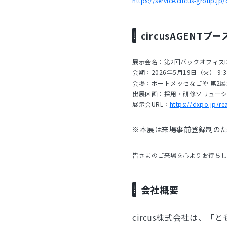
https://service.circus-group.jp/
circusAGENTブ
展示会名：第2回バックオフィスDX
会期：2026年5月19日（火） 9:30
会場：ポートメッセなごや 第2
出展区画：採用・研修ソリューショ
展示会URL：
https://dxpo.jp/
※本展は来場事前登録制の
皆さまのご来場を心よりお待ちし
会社概要
circus株式会社は、