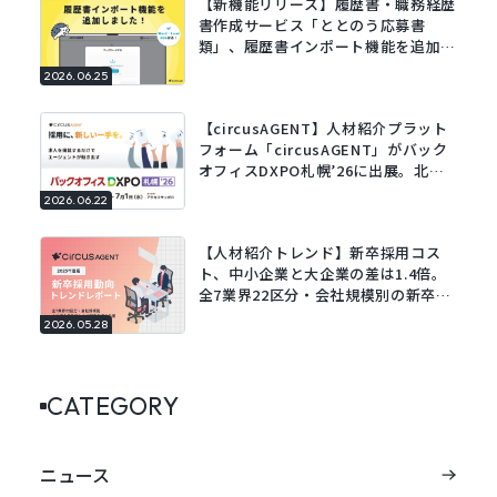
【新機能リリース】履歴書・職務経歴
書作成サービス「ととのう応募書
類」、履歴書インポート機能を追加。
既存の履歴書をアップロードするだけ
2026.06.25
でフォームに自動で入力。
【circusAGENT】人材紹介プラット
フォーム「circusAGENT」がバック
オフィスDXPO札幌’26に出展。北海
道エリアの採用DXを支援。
2026.06.22
【人材紹介トレンド】新卒採用コス
ト、中小企業と大企業の差は1.4倍。
全7業界22区分・会社規模別の新卒採
用動向レポートを公開。
2026.05.28
CATEGORY
ニュース