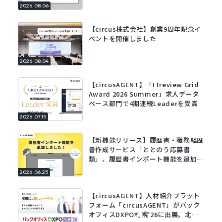
2026.08.06
【circus株式会社】創業9周年記念イ
ベントを開催しました
2026.08.04
【circusAGENT】「ITreview Grid
Award 2026 Summer」求人データ
ベース部門で4期連続Leaderを受賞
2026.07.15
【新機能リリース】履歴書・職務経歴
書作成サービス「ととのう応募書
類」、履歴書インポート機能を追加。
既存の履歴書をアップロードするだけ
2026.06.25
でフォームに自動で入力。
【circusAGENT】人材紹介プラット
フォーム「circusAGENT」がバック
オフィスDXPO札幌’26に出展。北海