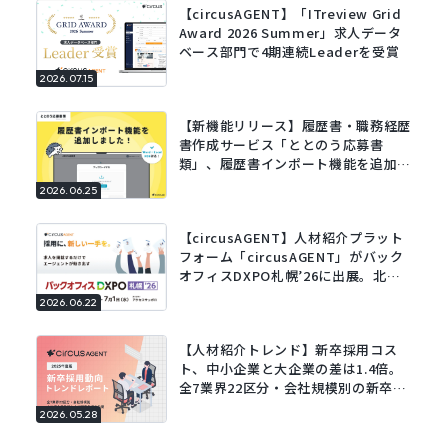
【circusAGENT】「ITreview Grid
Award 2026 Summer」求人データ
ベース部門で4期連続Leaderを受賞
2026.07.15
【新機能リリース】履歴書・職務経歴
書作成サービス「ととのう応募書
類」、履歴書インポート機能を追加。
既存の履歴書をアップロードするだけ
2026.06.25
でフォームに自動で入力。
【circusAGENT】人材紹介プラット
フォーム「circusAGENT」がバック
オフィスDXPO札幌’26に出展。北海
道エリアの採用DXを支援。
2026.06.22
【人材紹介トレンド】新卒採用コス
ト、中小企業と大企業の差は1.4倍。
全7業界22区分・会社規模別の新卒採
用動向レポートを公開。
2026.05.28