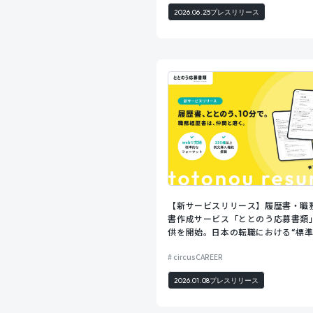
2026.06.25
プレスリリース
【新サービスリリース】履歴書・職
書作成サービス「ととのう応募書類
供を開始。日本の転職における“標
な”フォーマットで、あらゆる求職
circusCAREER
作成をサポート。
2026.01.08
プレスリリース