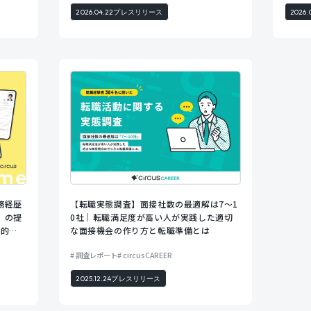
2026.04.22
プレスリリース
2026.0
務経歴
【転職実態調査】面接社数の最適解は7〜1
」の提
0社｜転職満足度が高い人が実践した適切
準的
な面接機会の作り方と転職準備とは
者の書類
調査レポート
circusCAREER
2025.12.24
プレスリリース