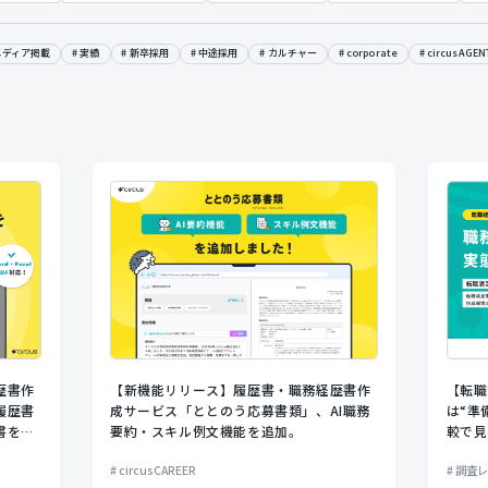
メディア掲載
実績
新卒採用
中途採用
カルチャー
corporate
circusAGEN
歴書作
【新機能リリース】履歴書・職務経歴書作
【転職
履歴書
成サービス「ととのう応募書類」、AI職務
は“準
書をア
要約・スキル例文機能を追加。
較で見
動で入
の違い
circusCAREER
調査レ