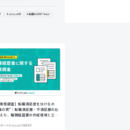
T
circusHR
転職AGENT Navi
実態調査】転職満足度を分けるの
備の質”｜転職満足層・不満足層の比
えた、職務経歴書の作成環境と工夫
とは
ポート
circusCAREER