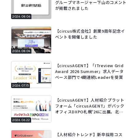
グループマネージャー下山のコメント
が掲載されました
2026.08.06
【circus株式会社】創業9周年記念イ
ベントを開催しました
2026.08.04
【circusAGENT】「ITreview Grid
Award 2026 Summer」求人データ
ベース部門で4期連続Leaderを受賞
2026.07.15
【circusAGENT】人材紹介プラット
フォーム「circusAGENT」がバック
オフィスDXPO札幌’26に出展。北海
道エリアの採用DXを支援。
2026.06.22
【人材紹介トレンド】新卒採用コス