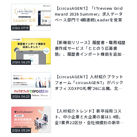
【circusAGENT】「ITreview Grid
Award 2026 Summer」求人データ
ベース部門で4期連続Leaderを受賞
2026.07.15
【新機能リリース】履歴書・職務経歴
書作成サービス「ととのう応募書
類」、履歴書インポート機能を追加。
既存の履歴書をアップロードするだけ
2026.06.25
でフォームに自動で入力。
【circusAGENT】人材紹介プラット
フォーム「circusAGENT」がバック
オフィスDXPO札幌’26に出展。北海
道エリアの採用DXを支援。
2026.06.22
【人材紹介トレンド】新卒採用コス
ト、中小企業と大企業の差は1.4倍。
全7業界22区分・会社規模別の新卒採
用動向レポートを公開。
2026.05.28