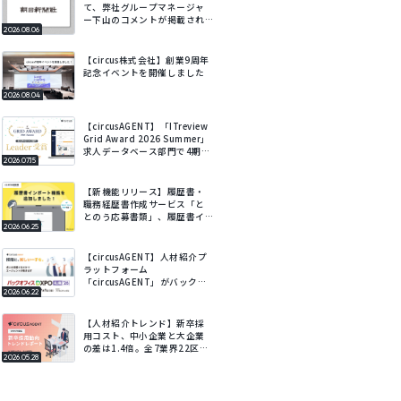
て、弊社グループマネージャ
ー下山のコメントが掲載され
2026.08.06
ました
【circus株式会社】創業9周年
記念イベントを開催しました
2026.08.04
【circusAGENT】「ITreview
Grid Award 2026 Summer」
求人データベース部門で4期連
2026.07.15
続Leaderを受賞
【新機能リリース】履歴書・
職務経歴書作成サービス「と
とのう応募書類」、履歴書イ
2026.06.25
ンポート機能を追加。既存の
履歴書をアップロードするだ
けでフォームに自動で入力。
【circusAGENT】人材紹介プ
ラットフォーム
「circusAGENT」がバックオ
2026.06.22
フィスDXPO札幌’26に出展。
北海道エリアの採用DXを支
援。
【人材紹介トレンド】新卒採
用コスト、中小企業と大企業
の差は1.4倍。全7業界22区
2026.05.28
分・会社規模別の新卒採用動
向レポートを公開。